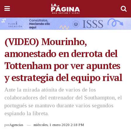
(VIDEO) Mourinho,
amonestado en derrota del
Tottenham por ver apuntes
y estrategia del equipo rival
Ante la mirada atónita de varios de los
colaboradores del entrenador del Southampton, el
portugués se mantuvo durante varios segundos
espiando la libreta.
por
Agencias
miércoles, 1 enero 2020 2:18 PM