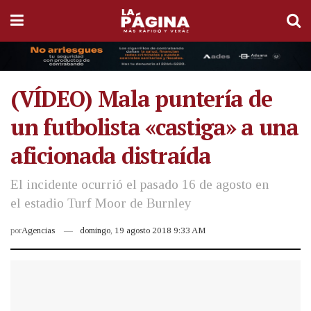
(VÍDEO) Mala puntería de
un futbolista «castiga» a una
aficionada distraída
El incidente ocurrió el pasado 16 de agosto en
el estadio Turf Moor de Burnley
por
Agencias
domingo, 19 agosto 2018 9:33 AM