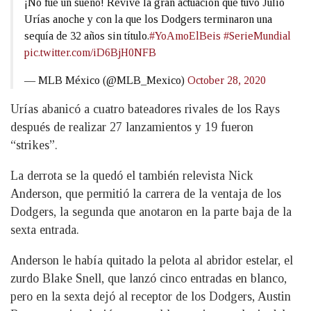
¡No fue un sueño! Revive la gran actuación que tuvo Julio
Urías anoche y con la que los Dodgers terminaron una
sequía de 32 años sin título.
#YoAmoElBeis
#SerieMundial
pic.twitter.com/iD6BjH0NFB
— MLB México (@MLB_Mexico)
October 28, 2020
Urías abanicó a cuatro bateadores rivales de los Rays
después de realizar 27 lanzamientos y 19 fueron
“strikes”.
La derrota se la quedó el también relevista Nick
Anderson, que permitió la carrera de la ventaja de los
Dodgers, la segunda que anotaron en la parte baja de la
sexta entrada.
Anderson le había quitado la pelota al abridor estelar, el
zurdo Blake Snell, que lanzó cinco entradas en blanco,
pero en la sexta dejó al receptor de los Dodgers, Austin