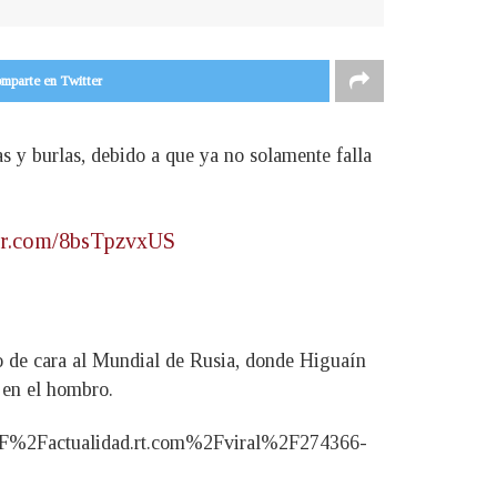
mparte en Twitter
s y burlas, debido a que ya no solamente falla
ter.com/8bsTpzvxUS
no de cara al Mundial de Rusia, donde Higuaín
 en el hombro.
%2F%2Factualidad.rt.com%2Fviral%2F274366-