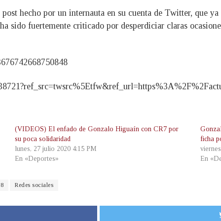
post hecho por un internauta en su cuenta de Twitter, que ya 
ha sido fuertemente criticado por desperdiciar claras ocasione
003676742668750848
972638721?ref_src=twsrc%5Etfw&ref_url=https%3A%2F%2Fact
(VIDEOS) El enfado de Gonzalo Higuaín con CR7 por
Gonzal
su poca solidaridad
ficha 
lunes, 27 julio 2020 4:15 PM
vierne
En «Deportes»
En «De
18
Redes sociales