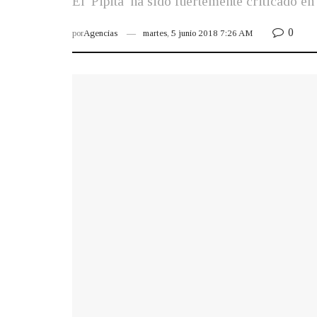
El 'Pipita' ha sido fuertemente criticado e
0
por
Agencias
martes, 5 junio 2018 7:26 AM