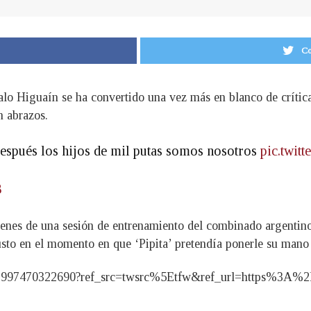
Co
alo Higuaín se ha convertido una vez más en blanco de crítica
n abrazos.
espués los hijos de mil putas somos nosotros
pic.twit
8
ágenes de una sesión de entrenamiento del combinado argenti
justo en el momento en que ‘Pipita’ pretendía ponerle su mano
003601997470322690?ref_src=twsrc%5Etfw&ref_url=https%3A