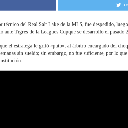
Co
or técnico del Real Salt Lake de la MLS, fue despedido, lueg
tido ante Tigres de la Leagues Cupque se desarrolló el pasado 2
e el estratega le gritó «puto», al árbitro encargado del choqu
semanas sin sueldo; sin embargo, no fue suficiente, por lo que
institución.