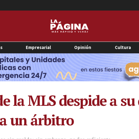
as
Empresarial
Opinión
Cultura
e la MLS despide a su 
a un árbitro