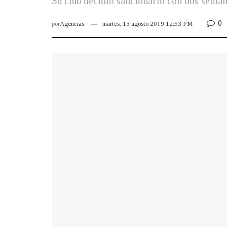
Su club decidió sancionarlo con dos semana
0
por
Agencias
martes, 13 agosto 2019 12:53 PM