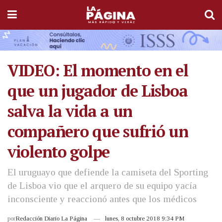
VIDEO: El momento en el
que un jugador de Lisboa
salva la vida a un
compañero que sufrió un
violento golpe
El uruguayo que defiende la camiseta del Sporting
de Lisboa vio que el arquero de su equipo yacía
inconsciente y reaccionó antes que los médicos
por
Redacción Diario La Página
lunes, 8 octubre 2018 9:34 PM