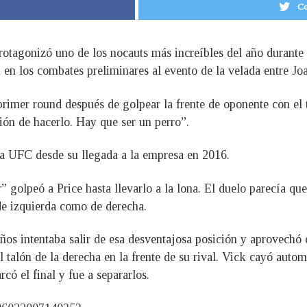
Co
rotagonizó uno de los nocauts más increíbles del año durant
k en los combates preliminares al evento de la velada entre J
rimer round después de golpear la frente de oponente con el t
tión de hacerlo. Hay que ser un perro”.
 la UFC desde su llegada a la empresa en 2016.
 golpeó a Price hasta llevarlo a la lona. El duelo parecía que
de izquierda como de derecha.
 años intentaba salir de esa desventajosa posición y aprovech
el talón de la derecha en la frente de su rival. Vick cayó aut
ó el final y fue a separarlos.