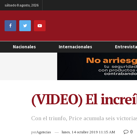
sábado 8 agosto, 2026
Nacionales
Internacionales
Entrevist
(VIDEO) El increí
Con el triunfo, Price acumula seis victori
0
por
Agencias
lunes, 14 octubre 2019 11:15 AM