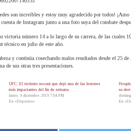
3206022007140353
n increíbles y estoy muy agradecido por todos! ¡Amo pele
u cuenta de Instagram junto a una foto suya del combate despué
u victoria número 14 a lo largo de su carrera, de las cuales 1
t técnico en julio de este año.
abeza y continúa cosechando malos resultados desde el 25 de 
a de sus otras tres presentaciones.
UFC: El violento nocaut que dejó una de las lesiones
Hospit
más impactantes del fin de semana
su derr
lunes, 9 diciembre 2019 7:04 PM
doming
En «Deportes»
En «De