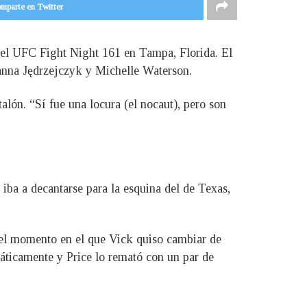
mparte en Twitter
e el UFC Fight Night 161 en Tampa, Florida. El
oanna Jędrzejczyk y Michelle Waterson.
alón. “Sí fue una locura (el nocaut), pero son
 iba a decantarse para la esquina del de Texas,
ó el momento en el que Vick quiso cambiar de
omáticamente y Price lo remató con un par de