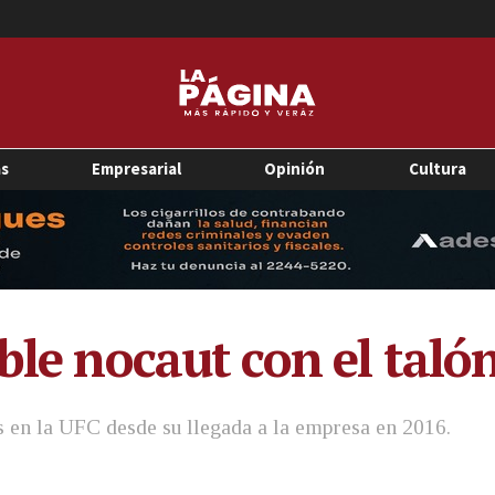
as
Empresarial
Opinión
Cultura
ble nocaut con el taló
as en la UFC desde su llegada a la empresa en 2016.