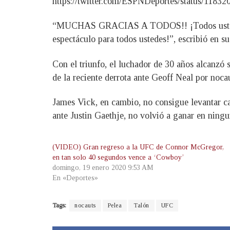
https://twitter.com/ESPNDeportes/status/118
“MUCHAS GRACIAS A TODOS!! ¡Todos ustedes so
espectáculo para todos ustedes!”, escribió en s
Con el triunfo, el luchador de 30 años alcanzó s
de la reciente derrota ante Geoff Neal por nocau
James Vick, en cambio, no consigue levantar c
ante Justin Gaethje, no volvió a ganar en ningun
(VIDEO) Gran regreso a la UFC de Connor McGregor,
en tan solo 40 segundos vence a ‘Cowboy’
domingo, 19 enero 2020 9:53 AM
En «Deportes»
Tags:
nocauts
Pelea
Talón
UFC