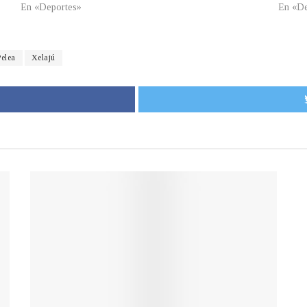
En «Deportes»
En «De
Pelea
Xelajú