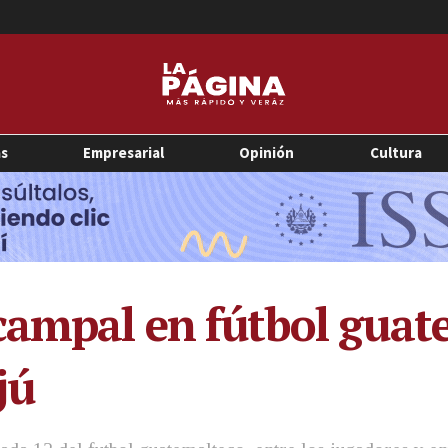
as
Empresarial
Opinión
Cultura
campal en fútbol guat
jú