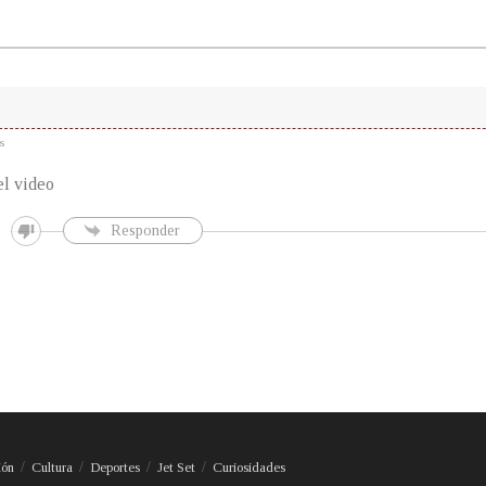
s
el video
Responder
ión
Cultura
Deportes
Jet Set
Curiosidades