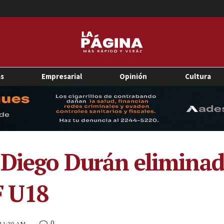
as
Empresarial
Opinión
Cultura
 Diego Durán eliminad
F U18
0
 11:30 AM