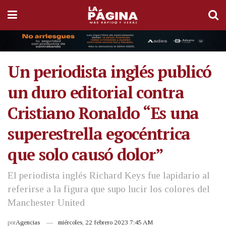
Un periodista inglés publicó
un duro editorial contra
Cristiano Ronaldo “Es una
superestrella egocéntrica
que solo causó dolor”
El periodista inglés Richard Keys fue lapidario al
referirse a la figura que supo lucir los colores del
Manchester United
por
Agencias
miércoles, 22 febrero 2023 7:45 AM