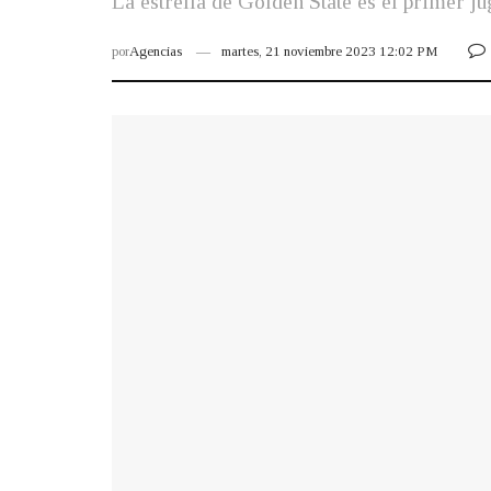
La estrella de Golden State es el primer j
por
Agencias
martes, 21 noviembre 2023 12:02 PM