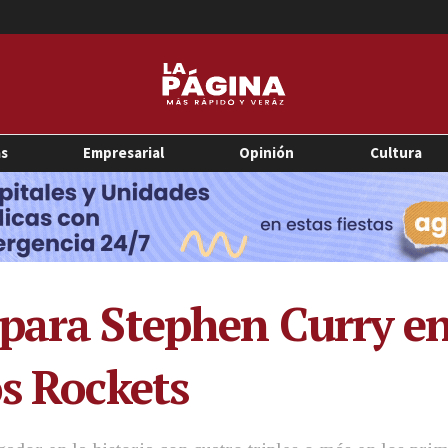
as
Empresarial
Opinión
Cultura
ara Stephen Curry en l
os Rockets