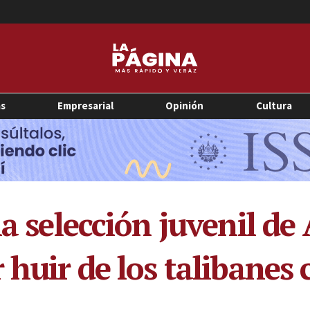
as
Empresarial
Opinión
Cultura
la selección juvenil de
 huir de los talibanes