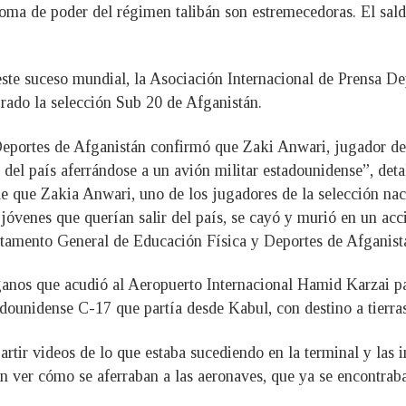
toma de poder del régimen talibán son estremecedoras. El sald
este suceso mundial, la Asociación Internacional de Prensa De
grado la selección Sub 20 de Afganistán.
portes de Afganistán confirmó que Zaki Anwari, jugador de la
r del país aferrándose a un avión militar estadounidense”, det
e que Zakia Anwari, uno de los jugadores de la selección naci
e jóvenes que querían salir del país, se cayó y murió en un ac
rtamento General de Educación Física y Deportes de Afganist
ganos que acudió al Aeropuerto Internacional Hamid Karzai pa
adounidense C-17 que partía desde Kabul, con destino a tierra
tir videos de lo que estaba sucediendo en la terminal y las
ron ver cómo se aferraban a las aeronaves, que ya se encontrab