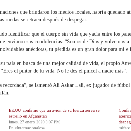
rmaciones que brindaron los medios locales, habría quedado at
 las ruedas se retraen después de despegar.
udo identificar que el cuerpo sin vida que yacía entre los pan
 que enviaron sus condolencias: “Somos de Dios y volvemos a 
lvidables anécdotas, tu pérdida es un gran dolor para mí e in
de su país en busca de una mejor calidad de vida, el propio A
 “Eres el pintor de tu vida. No le des el pincel a nadie más”.
recordada”, se lamentó Ali Askar Lali, ex jugador de fútbol y
ilán.
EE.UU. confirmó que un avión de su fuerza aérea se
Confir
estrelló en Afganistán
aterriz
lunes, 27 enero 2020 3:07 PM
despeg
En «Internacionales»
miérco