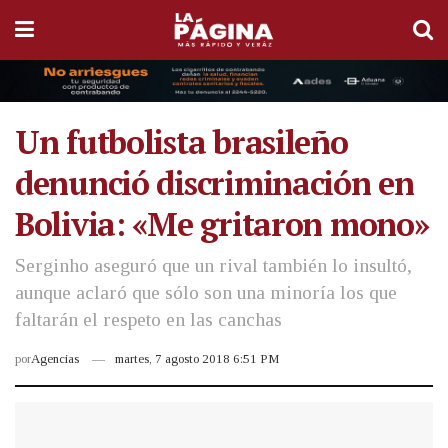
Un futbolista brasileño
denunció discriminación en
Bolivia: «Me gritaron mono»
Serginho aseguró que un rival también lo insultó,
aunque aclaró que sólo son una minoría los que
faltarán el respeto en las canchas
por
Agencias
martes, 7 agosto 2018 6:51 PM