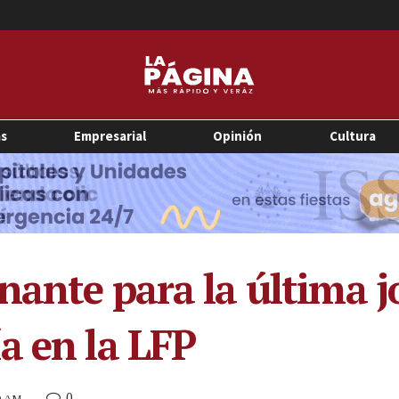
as
Empresarial
Opinión
Cultura
nante para la última j
a en la LFP
0
30 AM