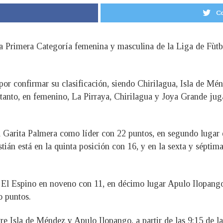
Co
e la Primera Categoría femenina y masculina de la Liga de Fù
por confirmar su clasificación, siendo Chirilagua, Isla de Mé
tanto, en femenino, La Pirraya, Chirilagua y Joya Grande juga
a Garita Palmera como líder con 22 puntos, en segundo lugar 
tián está en la quinta posición con 16, y en la sexta y séptim
, El Espino en noveno con 11, en décimo lugar Apulo Ilopang
o puntos.
tre Isla de Méndez y Apulo Ilopango, a partir de las 9:15 de l