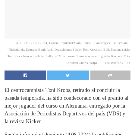
ARCHIV - 26.03.2024, Hessen, Frankfurt/Main: Fußball: Länderspiele, Deutschland -
Niederlande, Deutsche Bank Park. Deutschlands Spieler Toni Kroos am Ball. Nationalspieler
Toni Kroos beendet nach der Fußball-EM in diesem Sommer seine erfolgreiche Karriere. Foto:
Christian Charisius/dpa +++ dpa-Bildfunk +++
El centrocampista Toni Kroos, retirado al concluir la
pasada temporada, ha sido condecorado con el premio al
mejor jugador del curso en Alemania, entregado por la
Asociación de Periodistas Deportivos del país (VDS) y
la revista Kicker.
Según informó el domingo (4.08.2024) la publicación