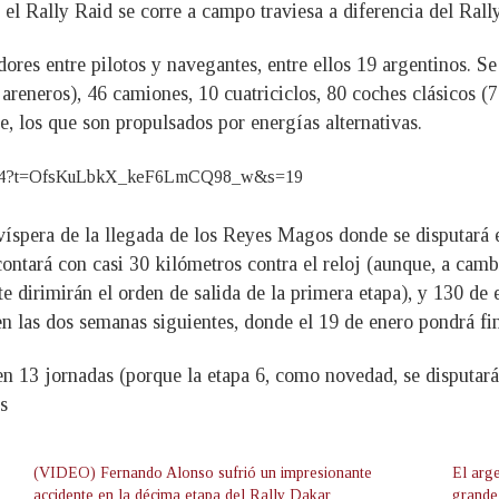
l Rally Raid se corre a campo traviesa a diferencia del Rally 
res entre pilotos y navegantes, entre ellos 19 argentinos. Se
s areneros), 46 camiones, 10 cuatriciclos, 80 coches clásicos 
, los que son propulsados por energías alternativas.
7909974?t=OfsKuLbkX_keF6LmCQ98_w&s=19
íspera de la llegada de los Reyes Magos donde se disputará el
contará con casi 30 kilómetros contra el reloj (aunque, a cambi
 dirimirán el orden de salida de la primera etapa), y 130 de e
 en las dos semanas siguientes, donde el 19 de enero pondrá fi
en 13 jornadas (porque la etapa 6, como novedad, se disputará
s
(VIDEO) Fernando Alonso sufrió un impresionante
El arg
accidente en la décima etapa del Rally Dakar
grande