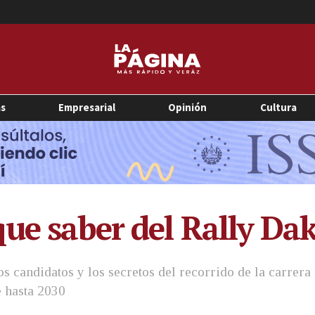
as
Empresarial
Opinión
Cultura
que saber del Rally Da
os candidatos y los secretos del recorrido de la carrera
e hasta 2030