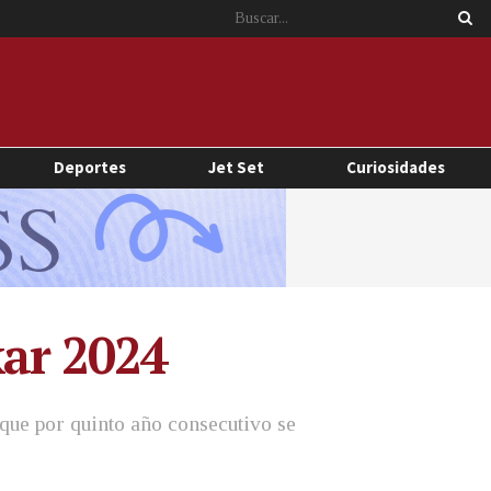
Deportes
Jet Set
Curiosidades
kar 2024
 que por quinto año consecutivo se