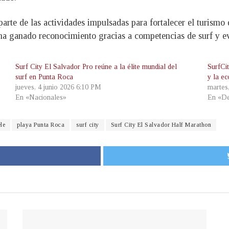
rte de las actividades impulsadas para fortalecer el turismo 
ha ganado reconocimiento gracias a competencias de surf y ev
Surf City El Salvador Pro reúne a la élite mundial del
SurfCi
surf en Punta Roca
y la e
jueves, 4 junio 2026 6:10 PM
martes
En «Nacionales»
En «De
le
playa Punta Roca
surf city
Surf City El Salvador Half Marathon