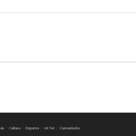
ión
Cultura
Deportes
Jet Set
Curiosidades