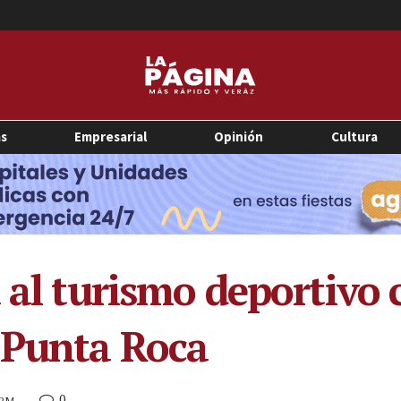
as
Empresarial
Opinión
Cultura
 al turismo deportivo 
 Punta Roca
0
 PM