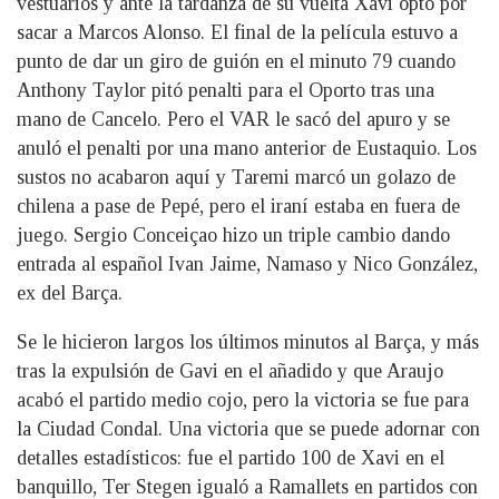
vestuarios y ante la tardanza de su vuelta Xavi optó por
sacar a Marcos Alonso. El final de la película estuvo a
punto de dar un giro de guión en el minuto 79 cuando
Anthony Taylor pitó penalti para el Oporto tras una
mano de Cancelo. Pero el VAR le sacó del apuro y se
anuló el penalti por una mano anterior de Eustaquio. Los
sustos no acabaron aquí y Taremi marcó un golazo de
chilena a pase de Pepé, pero el iraní estaba en fuera de
juego. Sergio Conceiçao hizo un triple cambio dando
entrada al español Ivan Jaime, Namaso y Nico González,
ex del Barça.
Se le hicieron largos los últimos minutos al Barça, y más
tras la expulsión de Gavi en el añadido y que Araujo
acabó el partido medio cojo, pero la victoria se fue para
la Ciudad Condal. Una victoria que se puede adornar con
detalles estadísticos: fue el partido 100 de Xavi en el
banquillo, Ter Stegen igualó a Ramallets en partidos con