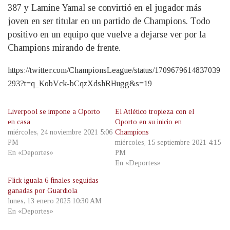
387 y Lamine Yamal se convirtió en el jugador más
joven en ser titular en un partido de Champions. Todo
positivo en un equipo que vuelve a dejarse ver por la
Champions mirando de frente.
https://twitter.com/ChampionsLeague/status/1709679614837039
293?t=q_KobVck-bCqzXdshRHugg&s=19
Liverpool se impone a Oporto
El Atlético tropieza con el
en casa
Oporto en su inicio en
miércoles, 24 noviembre 2021 5:06
Champions
PM
miércoles, 15 septiembre 2021 4:15
En «Deportes»
PM
En «Deportes»
Flick iguala 6 finales seguidas
ganadas por Guardiola
lunes, 13 enero 2025 10:30 AM
En «Deportes»