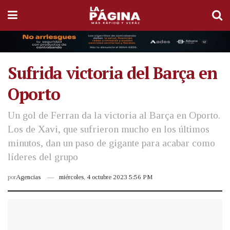
Sufrida victoria del Barça en
Oporto
Un gol de Ferran da la victoria al Barça en Oporto.
Los de Xavi, que sufrieron mucho en los últimos
minutos, dan un paso de gigante para acabar como
líderes del grupo
por
Agencias
miércoles, 4 octubre 2023 5:56 PM