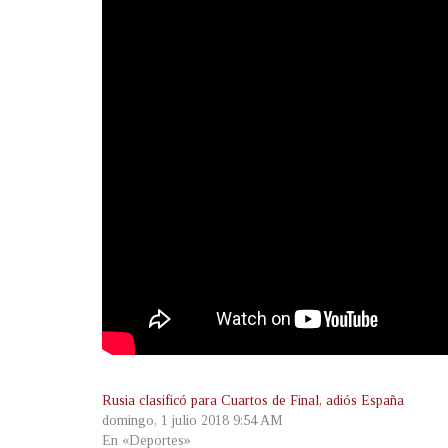
Rusia clasificó para Cuartos de Final, adiós España
domingo, 1 julio 2018 9:54 AM
En «Deportes»