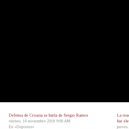
Defensa de Croacia se burla de Sergio Ramos
La rea
viernes, 16 noviembre 2018 9:00 AM
fue el
En «Deportes»
jueves