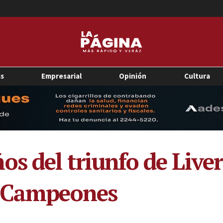
as
Empresarial
Opinión
Cultura
s del triunfo de Liver
e Campeones