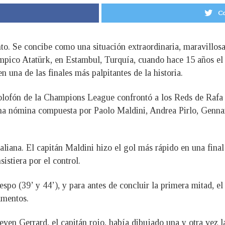
Co
to. Se concibe como una situación extraordinaria, maravillosa,
mpico Atatürk, en Estambul, Turquía, cuando hace 15 años el 
n una de las finales más palpitantes de la historia.
olofón de la Champions League confrontó a los Reds de Rafa B
 una nómina compuesta por Paolo Maldini, Andrea Pirlo, Genn
taliana. El capitán Maldini hizo el gol más rápido en una fin
istiera por el control.
o (39’ y 44’), y para antes de concluir la primera mitad, el l
lamentos.
teven Gerrard, el capitán rojo, había dibujado una y otra vez 