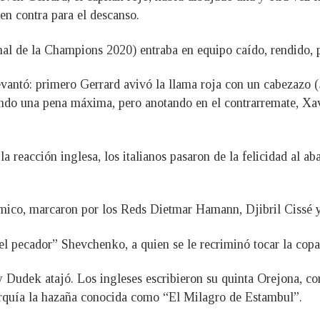
en contra para el descanso.
inal de la Champions 2020) entraba en equipo caído, rendido, 
levantó: primero Gerrard avivó la llama roja con un cabezazo 
ando una pena máxima, pero anotando en el contrarremate, Xavi
a reacción inglesa, los italianos pasaron de la felicidad al aba
ímico, marcaron por los Reds Dietmar Hamann, Djibril Cissé 
“el pecador” Shevchenko, a quien se le recriminó tocar la copa
zy Dudek atajó. Los ingleses escribieron su quinta Orejona, co
quía la hazaña conocida como “El Milagro de Estambul”.