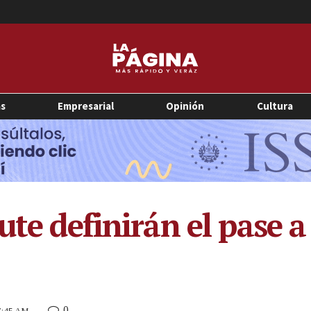
as
Empresarial
Opinión
Cultura
ute definirán el pase a
0
 7:45 AM