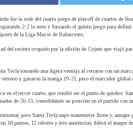
da fue la sede del cuarto juego de playoff de cuartos de fin
empatando 2-2 la serie y forzando el quinto juego para definir 
ports de la Liga Mayor de Baloncesto.
tad del recinto ocupado por la afición de Cojute que viajó pa
ta Tecla tomando una ligera ventaja al cerrarse con un marca
 terreno y ganaron la manga 19-21, pero el marcador global 
a en el tercer cuarto, que resultó ser el punto de quiebre. S
ador de 26-13, consolidando su posición en el partido con u
 remontar, pero Santa Tecla supo mantenerse firme y, aunque p
con 18 puntos, 12 rebotes y tres asistencias, lideró el ataque