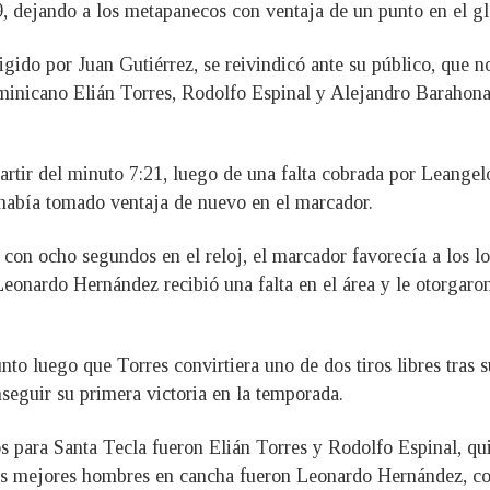
9, dejando a los metapanecos con ventaja de un punto en el g
rigido por Juan Gutiérrez, se reivindicó ante su público, que 
ominicano Elián Torres, Rodolfo Espinal y Alejandro Barahona 
rtir del minuto 7:21, luego de una falta cobrada por Leangelo
había tomado ventaja de nuevo en el marcador.
e con ocho segundos en el reloj, el marcador favorecía a los 
onardo Hernández recibió una falta en el área y le otorgaron d
o luego que Torres convirtiera uno de dos tiros libres tras suf
nseguir su primera victoria en la temporada.
s para Santa Tecla fueron Elián Torres y Rodolfo Espinal, qu
los mejores hombres en cancha fueron Leonardo Hernández, c