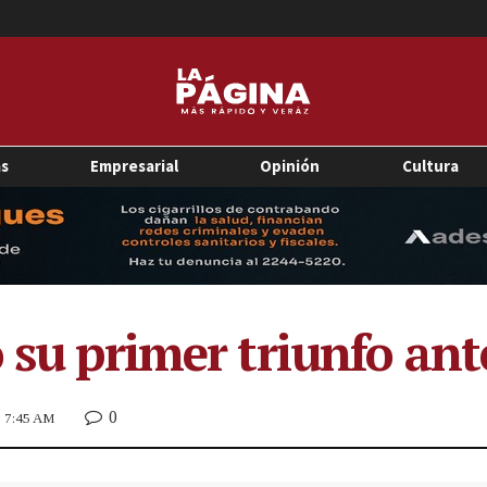
as
Empresarial
Opinión
Cultura
ó su primer triunfo an
0
23 7:45 AM