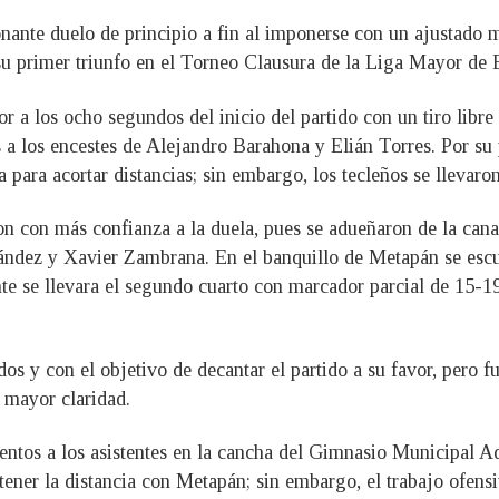
nante duelo de principio a fin al imponerse con un ajustado
 su primer triunfo en el Torneo Clausura de la Liga Mayor de
r a los ocho segundos del inicio del partido con un tiro libre
a los encestes de Alejandro Barahona y Elián Torres. Por su pa
ara acortar distancias; sin embargo, los tecleños se llevaron
on con más confianza a la duela, pues se adueñaron de la cana
ández y Xavier Zambrana. En el banquillo de Metapán se escu
te se llevara el segundo cuarto con marcador parcial de 15-19
os y con el objetivo de decantar el partido a su favor, pero 
 mayor claridad.
entos a los asistentes en la cancha del Gimnasio Municipal A
ener la distancia con Metapán; sin embargo, el trabajo ofensiv