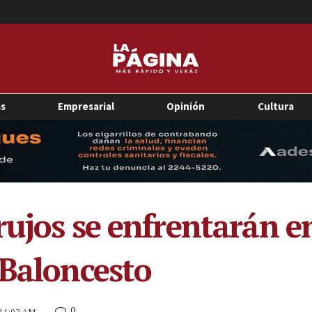
as
Empresarial
Opinión
Cultura
rujos se enfrentarán e
 Baloncesto
0
 11:02 AM