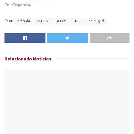
En «Deportes»
Tags:
goleada
INDES
La Paz
LNF
San Miguel
Relacionado
Noticias