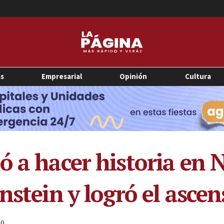
as
Empresarial
Opinión
Cultura
ó a hacer historia en 
nstein y logró el ascen
0