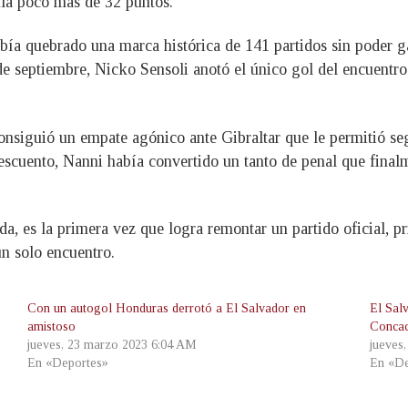
la poco más de 32 puntos.
ía quebrado una marca histórica de 141 partidos sin poder g
 de septiembre, Nicko Sensoli anotó el único gol del encuentro
consiguió un empate agónico ante Gibraltar que le permitió se
 descuento, Nanni había convertido un tanto de penal que fina
da, es la primera vez que logra remontar un partido oficial, p
un solo encuentro.
Con un autogol Honduras derrotó a El Salvador en
El Sal
amistoso
Concac
jueves, 23 marzo 2023 6:04 AM
jueves
En «Deportes»
En «De