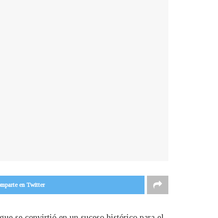
mparte en Twitter
ue se convirtió en un suceso histórico para el