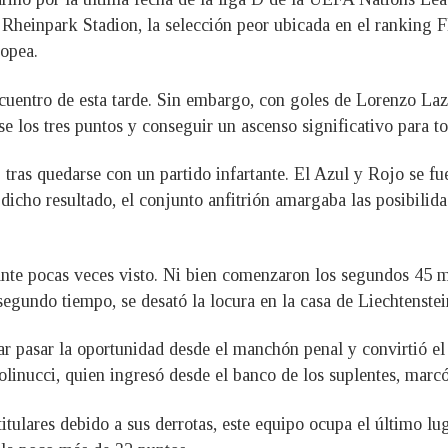
 Rheinpark Stadion, la selección peor ubicada en el ranking F
ropea.
ncuentro de esta tarde. Sin embargo, con goles de Lorenzo La
se los tres puntos y conseguir un ascenso significativo para t
tras quedarse con un partido infartante. El Azul y Rojo se fue
 dicho resultado, el conjunto anfitrión amargaba las posibili
ante pocas veces visto. Ni bien comenzaron los segundos 45 mi
egundo tiempo, se desató la locura en la casa de Liechtenstei
jar pasar la oportunidad desde el manchón penal y convirtió el
Golinucci, quien ingresó desde el banco de los suplentes, marcó
itulares debido a sus derrotas, este equipo ocupa el último lu