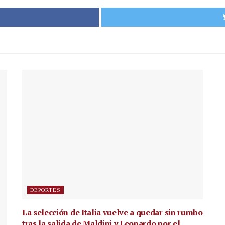
DEPORTES
La selección de Italia vuelve a quedar sin rumbo
tras la salida de Maldini y Leonardo por el