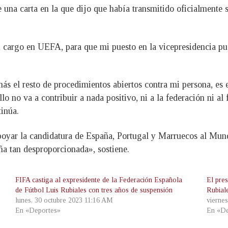
una carta en la que dijo que había transmitido oficialmente s
cargo en UEFA, para que mi puesto en la vicepresidencia pue
ás el resto de procedimientos abiertos contra mi persona, es 
lo no va a contribuir a nada positivo, ni a la federación ni al
tinúa.
poyar la candidatura de España, Portugal y Marruecos al Mund
ña tan desproporcionada», sostiene.
FIFA castiga al expresidente de la Federación Española
El pre
de Fútbol Luis Rubiales con tres años de suspensión
Rubial
lunes, 30 octubre 2023 11:16 AM
vierne
En «Deportes»
En «De