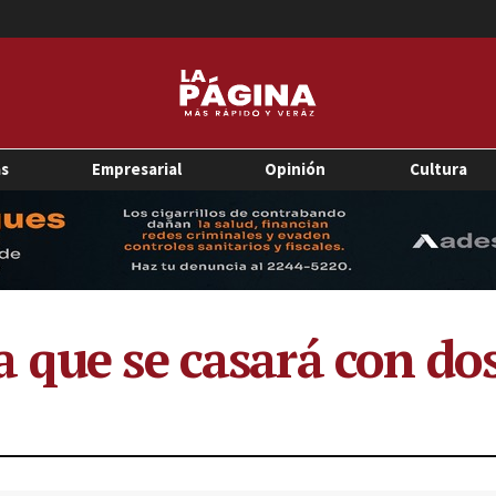
as
Empresarial
Opinión
Cultura
 que se casará con do