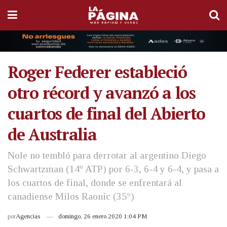
Roger Federer estableció
otro récord y avanzó a los
cuartos de final del Abierto
de Australia
Nole no tembló para derrotar al argentino Diego
Schwartzman (14º ATP) por 6-3, 6-4 y 6-4, y pasa a
los cuartos de final, donde se enfrentará al
canadiense Milos Raonic (35°)
por
Agencias
domingo, 26 enero 2020 1:04 PM