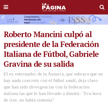
Roberto Mancini culpó al
presidente de la Federación
Italiana de Fútbol, Gabriele
Gravina de su salida
El ex entrenador de la Azzurra, que subraya que no
hay nada concreto con el fútbol saudí, deja claro
que han sido divergencias con la federación
italiana las que le han llevado a dimitir: "Era hora
de irse, no había sintonía"