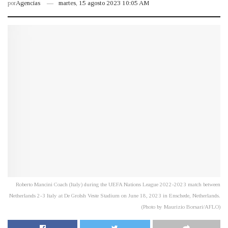
por
Agencias
martes, 15 agosto 2023 10:05 AM
Roberto Mancini Coach (Italy) during the UEFA Nations League 2022-2023 match between
Netherlands 2-3 Italy at De Grolsh Veste Stadium on June 18, 2023 in Enschede, Netherlands.
(Photo by Maurizio Borsari/AFLO)