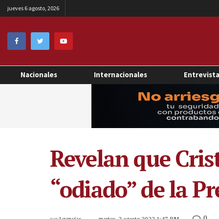
jueves 6 agosto, 2026
Nacionales
Internacionales
Entrevist
Revelan que Cris
“odiado” de la Pr
0
por
Agencias
martes, 2 agosto 2022 1:47 PM