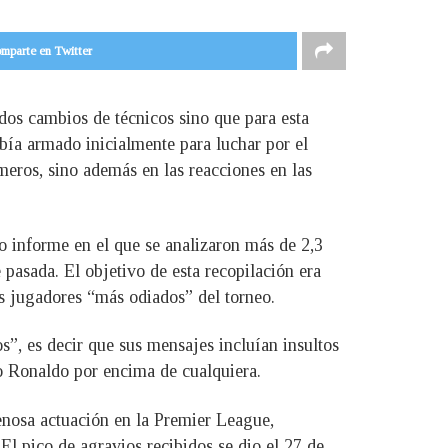
mparte en Twitter
dos cambios de técnicos sino que para esta
bía armado inicialmente para luchar por el
meros, sino además en las reacciones en las
o informe en el que se analizaron más de 2,3
 pasada. El objetivo de esta recopilación era
los jugadores “más odiados” del torneo.
s”, es decir que sus mensajes incluían insultos
no Ronaldo por encima de cualquiera.
enosa actuación en la Premier League,
El pico de agravios recibidos se dio el 27 de