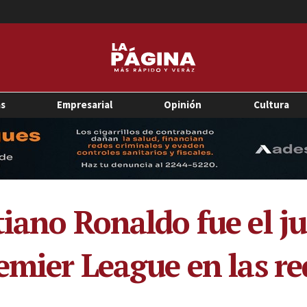
as
Empresarial
Opinión
Cultura
tiano Ronaldo fue el 
emier League en las re