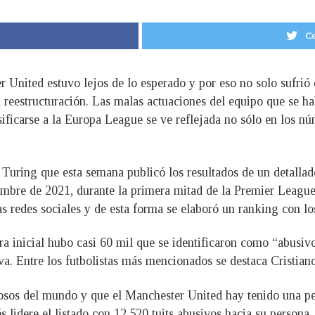
Co
United estuvo lejos de lo esperado y por eso no solo sufrió 
reestructuración. Las malas actuaciones del equipo que se ha
sificarse a la Europa League se ve reflejada no sólo en los nú
 Turing que esta semana publicó los resultados de un detallad
iembre de 2021, durante la primera mitad de la Premier League
 las redes sociales y de esta forma se elaboró un ranking con 
a inicial hubo casi 60 mil que se identificaron como “abusivo
iva. Entre los futbolistas más mencionados se destaca Cristia
mosos del mundo y que el Manchester United hay tenido una p
 lidere el listado con 12.520 tuits abusivos hacia su persona. 