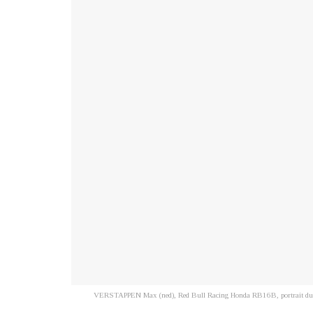
VERSTAPPEN Max (ned), Red Bull Racing Honda RB16B, portrait duri