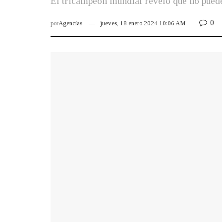
El tricampeón mundial reveló que no pued
0
por
Agencias
jueves, 18 enero 2024 10:06 AM