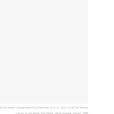
a One World Championship from December 10 to 12, 2021 on the Yas Marina
Circuit, in Yas Island, Abu Dhabi - Photo Antonin Vincent / DPPI