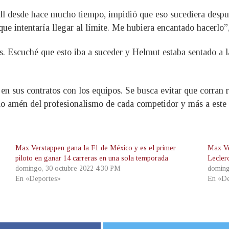
 desde hace mucho tiempo, impidió que eso sucediera despué
ue intentaría llegar al límite. Me hubiera encantado hacerlo”
 Escuché que esto iba a suceder y Helmut estaba sentado a la
 en sus contratos con los equipos. Se busca evitar que corran
Ello amén del profesionalismo de cada competidor y más a este 
Max Verstappen gana la F1 de México y es el primer
Max Ve
piloto en ganar 14 carreras en una sola temporada
Lecler
domingo, 30 octubre 2022 4:30 PM
doming
En «Deportes»
En «De