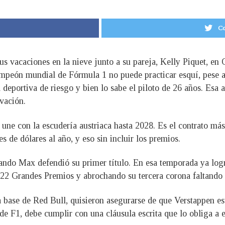
Co
us vacaciones en la nieve junto a su pareja, Kelly Piquet, en
ampeón mundial de Fórmula 1 no puede practicar esquí, pese a
a deportiva de riesgo y bien lo sabe el piloto de 26 años. Esa 
vación.
o une con la escudería austriaca hasta 2028. Es el contrato má
s de dólares al año, y eso sin incluir los premios.
cuando Max defendió su primer título. En esa temporada ya lo
 22 Grandes Premios y abrochando su tercera corona faltando c
a base de Red Bull, quisieron asegurarse de que Verstappen e
 F1, debe cumplir con una cláusula escrita que lo obliga a e