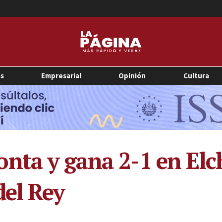
as
Empresarial
Opinión
Cultura
nta y gana 2-1 en Elch
del Rey