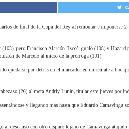
Co
cuartos de final de la Copa del Rey al remontar e imponerse 2
(103), pero Francisco Alarcón ‘Isco’ igualó (108) y Hazard p
ulsión de Marcelo al inicio de la prórroga (101).
o quedarse por detrás en el marcador en un remate a bocajar
abezazo (26) al meta Andriy Lunin, titular este jueves por in
 asentándose y llegando más hasta que Eduardo Camavinga sol
egó al descanso con otro disparo lejano de Camavinga atajado