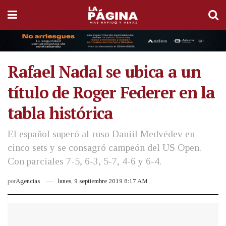
Rafael Nadal se ubica a un
título de Roger Federer en la
tabla histórica
El español superó al ruso Daniil Medvédev en
cinco sets y se consagró campeón del US Open.
Con parciales 7-5, 6-3, 5-7, 4-6 y 6-4.
por
Agencias
lunes, 9 septiembre 2019 8:17 AM