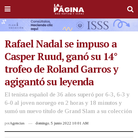
Rafael Nadal se impuso a
Casper Ruud, ganó su 14°
trofeo de Roland Garros y
agigantó su leyenda
El tenista español de 36 años superó por 6-3, 6-3 y
6-0 al joven noruego en 2 horas y 18 minutos y
sumó un nuevo título de Grand Slam a su colección
por
Agencias
domingo, 5 junio 2022 10:01 AM