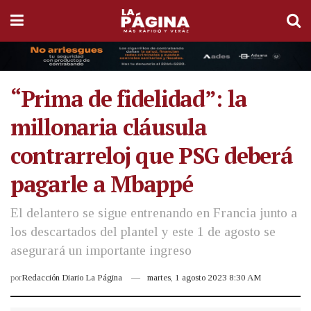
“Prima de fidelidad”: la
millonaria cláusula
contrarreloj que PSG deberá
pagarle a Mbappé
El delantero se sigue entrenando en Francia junto a
los descartados del plantel y este 1 de agosto se
asegurará un importante ingreso
por
Redacción Diario La Página
martes, 1 agosto 2023 8:30 AM