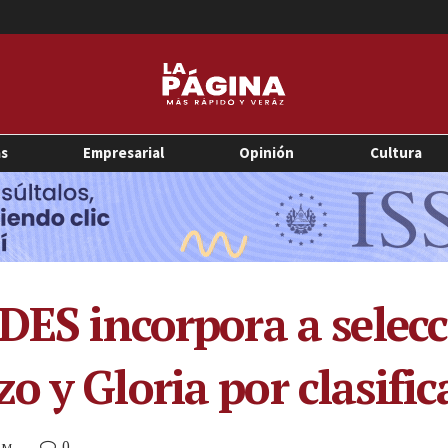
as
Empresarial
Opinión
Cultura
DES incorpora a selecc
o y Gloria por clasifi
0
 PM