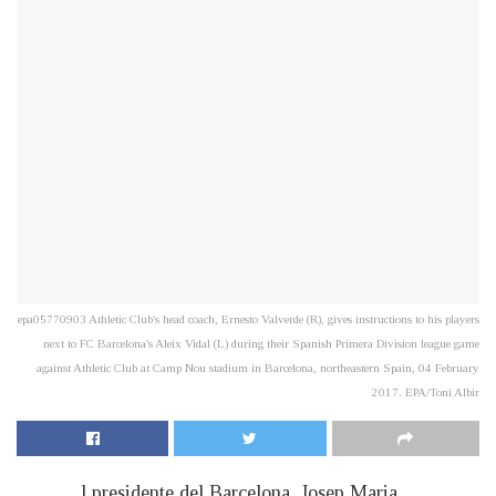
epa05770903 Athletic Club's head coach, Ernesto Valverde (R), gives instructions to his players
next to FC Barcelona's Aleix Vidal (L) during their Spanish Primera Division league game
against Athletic Club at Camp Nou stadium in Barcelona, northeastern Spain, 04 February
2017. EPA/Toni Albir
l presidente del Barcelona, Josep Maria