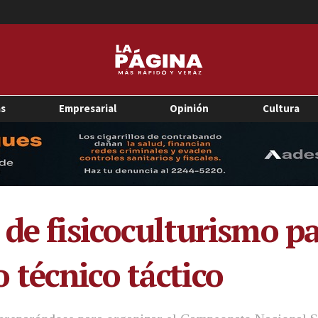
as
Empresarial
Opinión
Cultura
de fisicoculturismo pa
técnico táctico