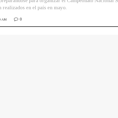
 preparándose para organizar el Campeonato Nacional S
realizados en el país en mayo.
0
00 AM