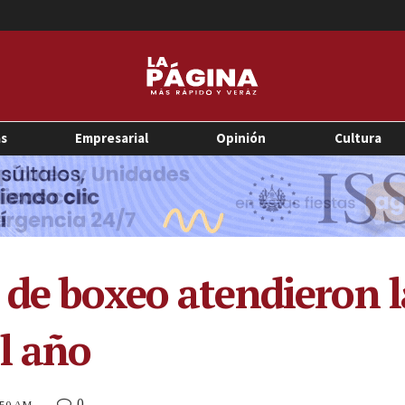
as
Empresarial
Opinión
Cultura
 de boxeo atendieron 
l año
0
7:50 AM