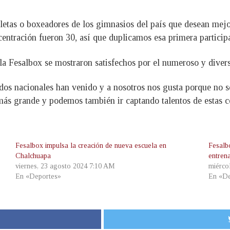
letas o boxeadores de los gimnasios del país que desean mejo
entración fueron 30, así que duplicamos esa primera participa
 la Fesalbox se mostraron satisfechos por el numeroso y diver
dos nacionales han venido y a nosotros nos gusta porque no 
más grande y podemos también ir captando talentos de estas c
Fesalbox impulsa la creación de nueva escuela en
Fesalb
Chalchuapa
entren
viernes, 23 agosto 2024 7:10 AM
miérco
En «Deportes»
En «De