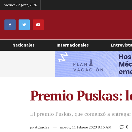
viernes 7 agosto, 2026
Nacionales
Internacionales
Entrevist
Premio Puskas: lo
El premio Puskás, que comenzó a entregar
0
por
Agencias
sábado, 11 febrero 2023 8:15 AM