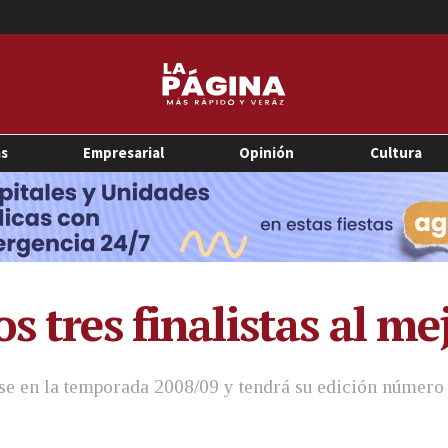
as
Empresarial
Opinión
Cultura
s tres finalistas al me
se en la temporada 2008/09 y tendrá su edición número