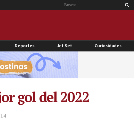
Deportes
Jet Set
Curiosidades
jor gol del 2022
 14