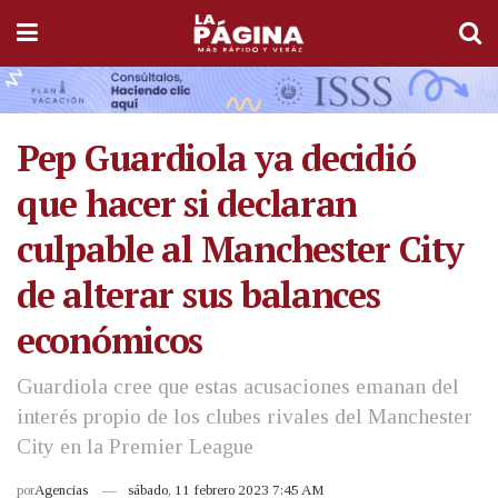
Pep Guardiola ya decidió
que hacer si declaran
culpable al Manchester City
de alterar sus balances
económicos
Guardiola cree que estas acusaciones emanan del
interés propio de los clubes rivales del Manchester
City en la Premier League
por
Agencias
sábado, 11 febrero 2023 7:45 AM