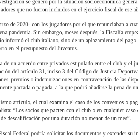
investigación se generó por la situación socioeconómica gene
dores que no fueron incluidos en el ejercicio fiscal de ese a
rzo de 2020- con los jugadores por el que renunciaban a cuat
lena pandemia. Sin embargo, meses después, la Fiscalía empezó
io informó el club italiano, sino de un aplazamiento del pago
rro en el presupuesto del Juventus.
a de un acuerdo entre privados estipulado entre el club y el j
lación del artículo 31, inciso 3 del Código de Justicia Deport
nes, premios o indemnizaciones en contravención de las dispo
itamente pactada o pagada, a la que podrá añadirse la pena de u
smo artículo, el cual examina el caso de los convenios o pago
olista: “Los socios que pacten con el club o en cualquier caso
n de descalificación por una duración no menor de un mes”.
Fiscal Federal podría solicitar los documentos y extender su 