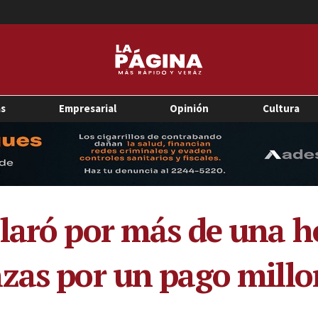
as
Empresarial
Opinión
Cultura
laró por más de una ho
zas por un pago millo