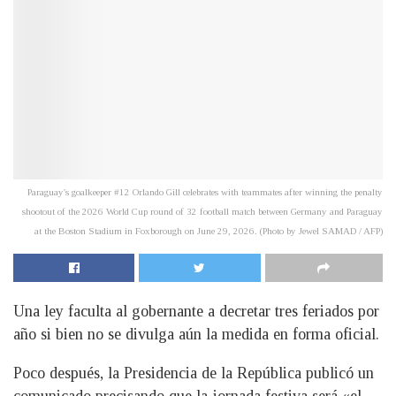
Paraguay's goalkeeper #12 Orlando Gill celebrates with teammates after winning the penalty
shootout of the 2026 World Cup round of 32 football match between Germany and Paraguay
at the Boston Stadium in Foxborough on June 29, 2026. (Photo by Jewel SAMAD / AFP)
Una ley faculta al gobernante a decretar tres feriados por
año si bien no se divulga aún la medida en forma oficial.
Poco después, la Presidencia de la República publicó un