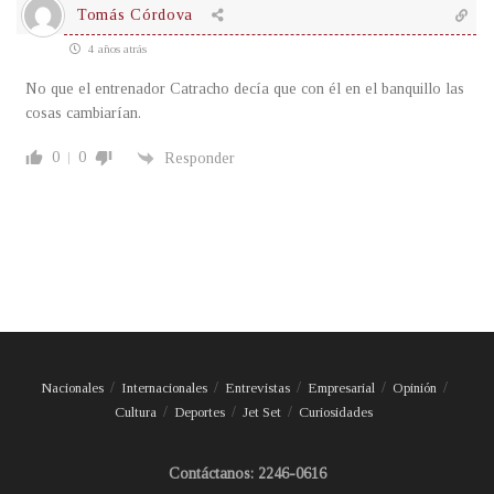
Tomás Córdova
4 años atrás
No que el entrenador Catracho decía que con él en el banquillo las
cosas cambiarían.
0
0
Responder
Nacionales
Internacionales
Entrevistas
Empresarial
Opinión
Cultura
Deportes
Jet Set
Curiosidades
Contáctanos: 2246-0616