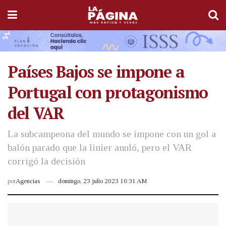
Países Bajos se impone a
Portugal con protagonismo
del VAR
La subcampeona del mundo se impone con un gol a
balón parado que la linier anuló, pero el VAR
corrigó la decisión
por
Agencias
domingo, 23 julio 2023 10:31 AM