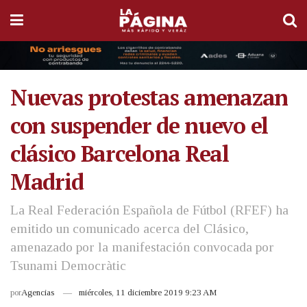
Nuevas protestas amenazan
con suspender de nuevo el
clásico Barcelona Real
Madrid
La Real Federación Española de Fútbol (RFEF) ha
emitido un comunicado acerca del Clásico,
amenazado por la manifestación convocada por
Tsunami Democràtic
por
Agencias
miércoles, 11 diciembre 2019 9:23 AM