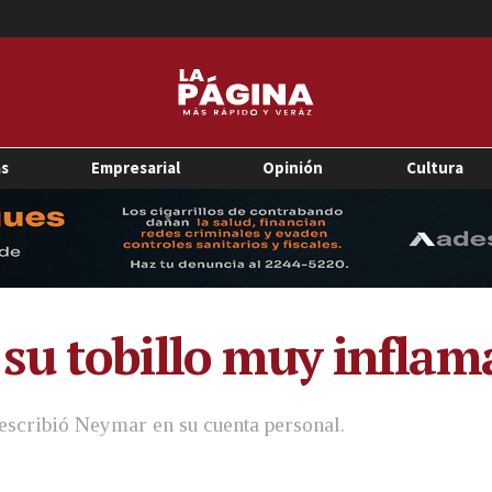
as
Empresarial
Opinión
Cultura
su tobillo muy inflam
 escribió Neymar en su cuenta personal.