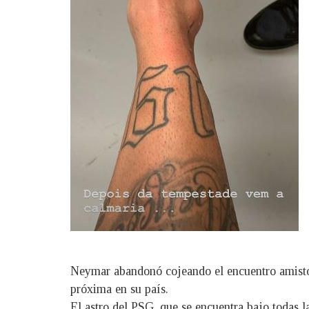
Neymar abandonó cojeando el encuentro amistoso
próxima en su país.
El astro del PSG, que se encuentra bajo todas l