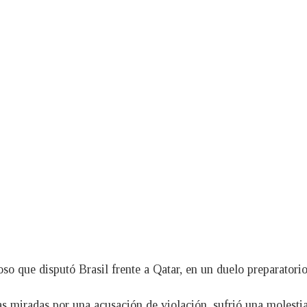
 que disputó Brasil frente a Qatar, en un duelo preparatorio
as miradas por una acusación de violación, sufrió una molestia