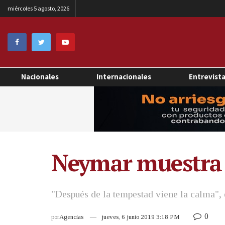
miércoles 5 agosto, 2026
Nacionales
Internacionales
Entrevist
Neymar muestra 
"Después de la tempestad viene la calma",
0
por
Agencias
jueves, 6 junio 2019 3:18 PM