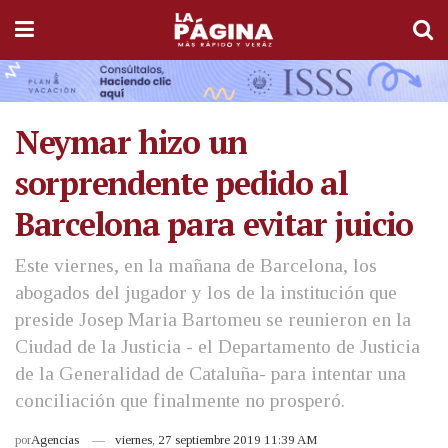
Neymar hizo un
sorprendente pedido al
Barcelona para evitar juicio
Este viernes, en la mañana de Barcelona, los
abogados del jugador y los de la institución que
preside Josep Maria Bartomeu se reunieron en la
Ciudad de la Justicia - el Departamento de Justicia
de la Generalidad de Cataluña- para intentar una
conciliación que finalmente no prosperó.
por
Agencias
viernes, 27 septiembre 2019 11:39 AM