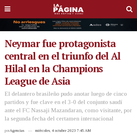
Neymar fue protagonista
central en el triunfo del Al
Hilal en la Champions
League de Asia
El delantero brasileño pudo anotar luego de cinco
partidos y fue clave en el 3-0 del conjunto saudí
ante el FC Nassaji Mazandaran, como visitante, por
la segunda fecha del certamen internacional
por
Agencias
miércoles, 4 octubre 2023 7:45 AM