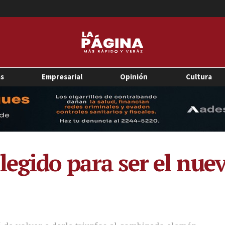
as
Empresarial
Opinión
Cultura
legido para ser el nue