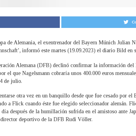
Co
opa de Alemania, el exentrenador del Bayern Múnich Julian N
schaft’, informó este martes (19.09.2023) el diario Bild en s
eración Alemana (DFB) declinó confirmar la información del B
, por el que Nagelsmann cobraría unos 400.000 euros mensuale
4 de julio.
ntarse otra vez en un banquillo desde que fue cesado por el
do a Flick cuando éste fue elegido seleccionador alemán. Flic
 día después de la humillación sufrida en el amistoso ante Ja
l director deportivo de la DFB Rudi Völler.